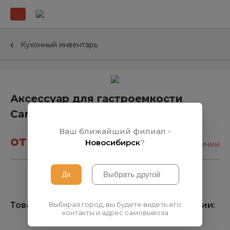
Кухонный инвентарь
Аксессуар для гастроемкости
Cambro Крышка 60SC
Ваш ближайший филиал -
от 81₽
Новосибирск
?
нет в наличии
Выбирая город, вы будете видеть его
Товара нет на складе, узнать о поступлении:
контакты и адрес самовывоза