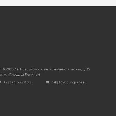
630007, г. Новосибирск, ул. Коммунистическая, д. 35
ст. м. «Площадь Ленина»)
+7 (923) 777 40 81
nsk@discountplace.ru