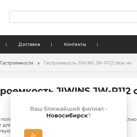
Доставка
Контакты
|
|
|
Гастроемкости
Гастроемкость JIWINS JW-P112 clear нн
роемкость JIWINS JW-P112 c
Ваш ближайший филиал -
Новосибирск
?
з поликарбоната отличаются высокой ударопрочностью
 для частого мытья в посудомоечной машине.
вующая прилипанию гладкая внутр...