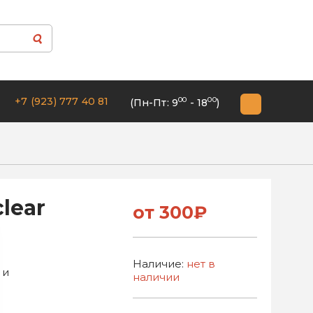
+7 (923) 777 40 81
00
00
(Пн-Пт: 9
- 18
)
lear
от 300₽
Наличие:
нет в
 и
наличии