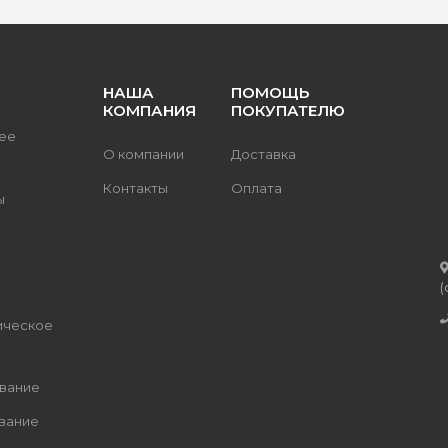
НАША
ПОМОЩЬ
КОМПАНИЯ
ПОКУПАТЕЛЮ
ее
О компании
Доставка
Контакты
Оплата
ы
(
ическое
вание
вание