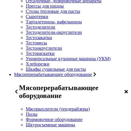
Отсадочные, дозировочные аппараты
Прессы для пиццы
Столы тепловые для пасты
Сыротерки
Тарталетницы, вафельницы
Тестоделители
Тестоделители-округлители
Тестозакатки
Тестомесы
Тестоокруглители
Тестораскатки
Универсальные кухонные машины (УКМ)
Хлеборезки
Шкафы сушильные для пасты
Мясоперерабатывающее оборудование
Мясоперерабатывающее
оборудование
Мясорыхлители (тендерайзеры)
Пилы
Формовочное оборудование
Шкуросъемные машины