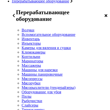
Перерабатывающее оборудование
Перерабатывающее
оборудование
Волчки
Вспомогательное оборудование
Инвентарь
Инъекторы
Камеры для вяления и сушки
Климокамеры
Коптильни
Маринаторы
Массажеры
Машины для нарезки
Машины панировочные
Мясопрессы
Мясорубки
Мясорыхлители (тендерайзеры)
Оборудование для убоя
Пилы
Рыбочистки
Слайсеры
Термокамеры