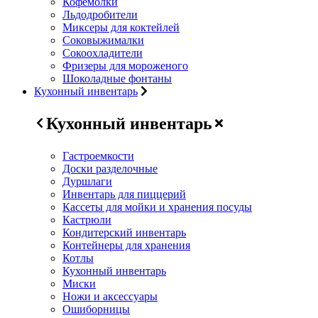
Кофемолки
Льдодробители
Миксеры для коктейлей
Соковыжималки
Сокоохладители
Фризеры для мороженого
Шоколадные фонтаны
Кухонный инвентарь
Кухонный инвентарь
Гастроемкости
Доски разделочные
Дуршлаги
Инвентарь для пиццерий
Кассеты для мойки и хранения посуды
Кастрюли
Кондитерский инвентарь
Контейнеры для хранения
Котлы
Кухонный инвентарь
Миски
Ножи и аксессуары
Ошиборницы