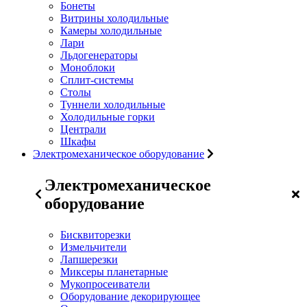
Бонеты
Витрины холодильные
Камеры холодильные
Лари
Льдогенераторы
Моноблоки
Сплит-системы
Столы
Туннели холодильные
Холодильные горки
Централи
Шкафы
Электромеханическое оборудование
Электромеханическое
оборудование
Бисквиторезки
Измельчители
Лапшерезки
Миксеры планетарные
Мукопросеиватели
Оборудование декорирующее