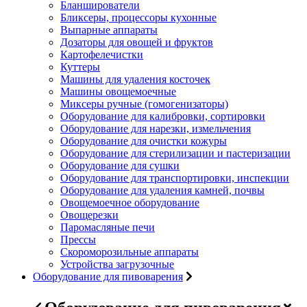
Бланширователи
Бликсеры, процессоры кухонные
Выпарные аппараты
Дозаторы для овощей и фруктов
Картофелечистки
Куттеры
Машины для удаления косточек
Машины овощемоечные
Миксеры ручные (гомогенизаторы)
Оборудование для калибровки, сортировки
Оборудование для нарезки, измельчения
Оборудование для очистки кожуры
Оборудование для стерилизации и пастеризации
Оборудование для сушки
Оборудование для транспортировки, инспекции
Оборудование для удаления камней, почвы
Овощемоечное оборудование
Овощерезки
Паромасляные печи
Прессы
Скороморозильные аппараты
Устройства загрузочные
Оборудование для пивоварения