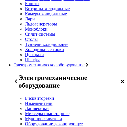
Бонеты
Витрины холодильные
Камеры холодильные
Лари
Льдогенераторы
Моноблоки
Сплит-системы
Столы
Туннели холодильные
Холодильные горки
Централи
Шкафы
Электромеханическое оборудование
Электромеханическое
оборудование
Бисквиторезки
Измельчители
Лапшерезки
Миксеры планетарные
Мукопросеиватели
Оборудование декорирующее