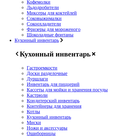
Кофемолки
Льдодробители
Миксеры для коктейлей
Соковыжималки
Сокоохладители
Фризеры для мороженого
Шоколадные фонтаны
Кухонный инвентарь
Кухонный инвентарь
Гастроемкости
Доски разделочные
Дуршлаги
Инвентарь для пиццерий
Кассеты для мойки и хранения посуды
Кастрюли
Кондитерский инвентарь
Контейнеры для хранения
Котлы
Кухонный инвентарь
Миски
Ножи и аксессуары
Ошиборницы