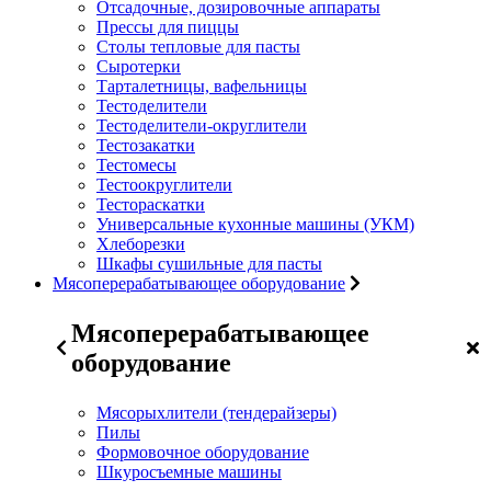
Отсадочные, дозировочные аппараты
Прессы для пиццы
Столы тепловые для пасты
Сыротерки
Тарталетницы, вафельницы
Тестоделители
Тестоделители-округлители
Тестозакатки
Тестомесы
Тестоокруглители
Тестораскатки
Универсальные кухонные машины (УКМ)
Хлеборезки
Шкафы сушильные для пасты
Мясоперерабатывающее оборудование
Мясоперерабатывающее
оборудование
Мясорыхлители (тендерайзеры)
Пилы
Формовочное оборудование
Шкуросъемные машины