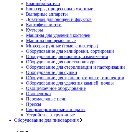
Бланширователи
Бликсеры, процессоры кухонные
Выпарные аппараты
Дозаторы для овощей и фруктов
Картофелечистки
Куттеры
Машины для удаления косточек
Машины овощемоечные
Миксеры ручные (гомогенизаторы)
Оборудование для калибровки, сортировки
Оборудование для нарезки, измельчения
Оборудование для очистки кожуры
Оборудование для стерилизации и пастеризации
Оборудование для сушки
Оборудование для транспортировки, инспекции
Оборудование для удаления камней, почвы
Овощемоечное оборудование
Овощерезки
Паромасляные печи
Прессы
Скороморозильные аппараты
Устройства загрузочные
Оборудование для пивоварения