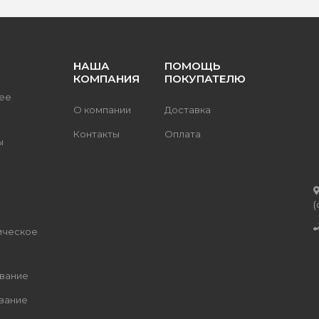
НАША
ПОМОЩЬ
КОМПАНИЯ
ПОКУПАТЕЛЮ
ее
О компании
Доставка
Контакты
Оплата
ы
(
ическое
вание
вание