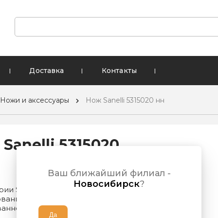
Доставка
Контакты
|
|
|
Ножи и аксессуары
Нож Sanelli 5315020 нн
Sanelli 5315020
Ваш ближайший филиал -
Новосибирск
?
рии Supra разработаны для профессионального
ования. Лезвия выполнены из высококачественной
анной нержавеющей стали Nitro-B. Усто...