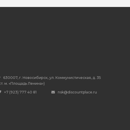
630007, г. Новосибирск, ул. Коммунистическая, д. 35
ст. м. «Площадь Ленина»)
+7 (923) 777 40 81
nsk@discountplace.ru