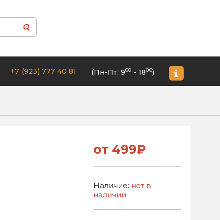
+7 (923) 777 40 81
00
00
(Пн-Пт: 9
- 18
)
от 499₽
Наличие:
нет в
наличии