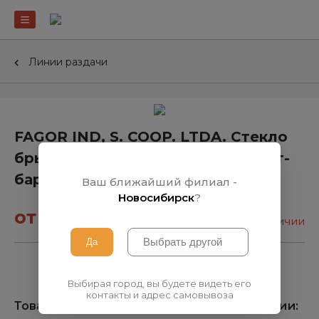
Линии раздачи
FAGOR IND, S. COOP. LTDA. Стекло
брызгозащитное СС-411 для салат-
бара холодильного
Ваш ближайший филиал -
Новосибирск
?
от 808₽
нет в наличии
Выбирая город, вы будете видеть его
контакты и адрес самовывоза
Товара нет на складе, узнать о поступлении: