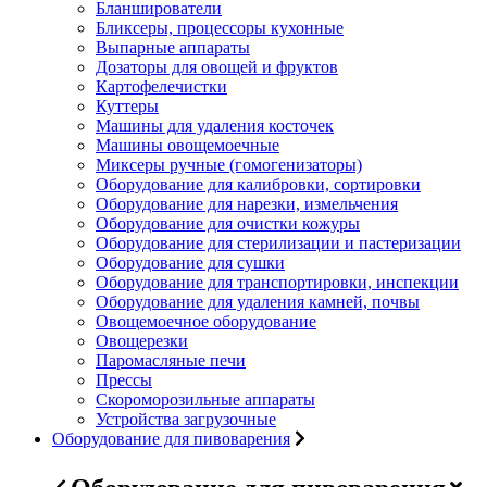
Бланширователи
Бликсеры, процессоры кухонные
Выпарные аппараты
Дозаторы для овощей и фруктов
Картофелечистки
Куттеры
Машины для удаления косточек
Машины овощемоечные
Миксеры ручные (гомогенизаторы)
Оборудование для калибровки, сортировки
Оборудование для нарезки, измельчения
Оборудование для очистки кожуры
Оборудование для стерилизации и пастеризации
Оборудование для сушки
Оборудование для транспортировки, инспекции
Оборудование для удаления камней, почвы
Овощемоечное оборудование
Овощерезки
Паромасляные печи
Прессы
Скороморозильные аппараты
Устройства загрузочные
Оборудование для пивоварения