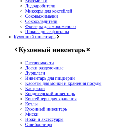
Кофемолки
Льдодробители
Миксеры для коктейлей
Соковыжималки
Сокоохладители
Фризеры для мороженого
Шоколадные фонтаны
Кухонный инвентарь
Кухонный инвентарь
Гастроемкости
Доски разделочные
Дуршлаги
Инвентарь для пиццерий
Кассеты для мойки и хранения посуды
Кастрюли
Кондитерский инвентарь
Контейнеры для хранения
Котлы
Кухонный инвентарь
Миски
Ножи и аксессуары
Ошиборницы