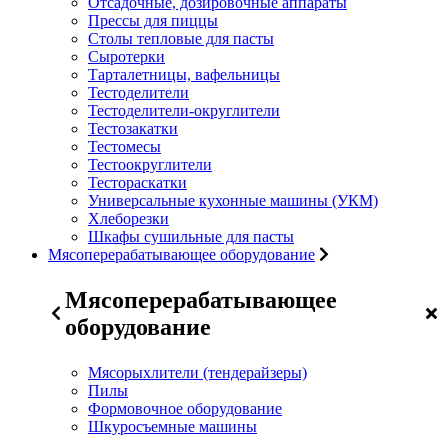
Отсадочные, дозировочные аппараты
Прессы для пиццы
Столы тепловые для пасты
Сыротерки
Тарталетницы, вафельницы
Тестоделители
Тестоделители-округлители
Тестозакатки
Тестомесы
Тестоокруглители
Тестораскатки
Универсальные кухонные машины (УКМ)
Хлеборезки
Шкафы сушильные для пасты
Мясоперерабатывающее оборудование
Мясоперерабатывающее
оборудование
Мясорыхлители (тендерайзеры)
Пилы
Формовочное оборудование
Шкуросъемные машины