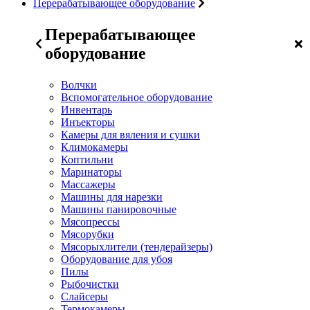
Перерабатывающее оборудование
Перерабатывающее
оборудование
Волчки
Вспомогательное оборудование
Инвентарь
Инъекторы
Камеры для вяления и сушки
Климокамеры
Коптильни
Маринаторы
Массажеры
Машины для нарезки
Машины панировочные
Мясопрессы
Мясорубки
Мясорыхлители (тендерайзеры)
Оборудование для убоя
Пилы
Рыбочистки
Слайсеры
Термокамеры