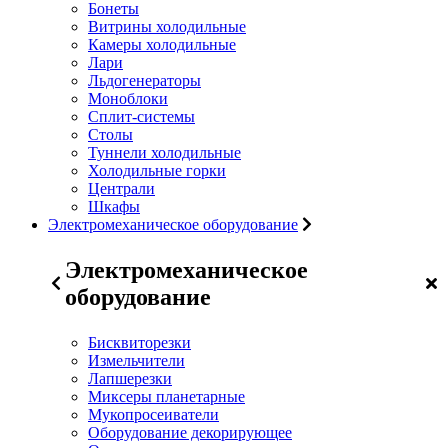
Бонеты
Витрины холодильные
Камеры холодильные
Лари
Льдогенераторы
Моноблоки
Сплит-системы
Столы
Туннели холодильные
Холодильные горки
Централи
Шкафы
Электромеханическое оборудование
Электромеханическое
оборудование
Бисквиторезки
Измельчители
Лапшерезки
Миксеры планетарные
Мукопросеиватели
Оборудование декорирующее