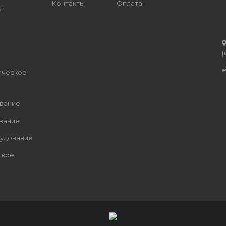
Контакты
Оплата
ы
(
ическое
вание
вание
рудование
ское