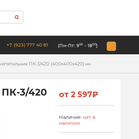
+7 (923) 777 40 81
00
00
(Пн-Пт: 9
- 18
)
кипятильник ПК-3/420 (400х400х420) нн
 ПК-3/420
от 2 597₽
Наличие:
нет в
наличии