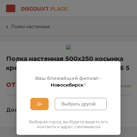
Полки настенные
Полка настенная 500х250 косынка
крепление вниз с отв. для 3 GN 1/6 S
Ваш ближайший филиал -
от 1 200₽
Новосибирск
?
в наличии
Доступно на 1 складе
Выбирая город, вы будете видеть его
контакты и адрес самовывоза