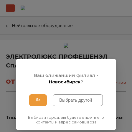
Нейтральное оборудование
ЭЛЕКТРОЛЮКС ПРОФЕШЕНЭЛ
СпА.Рабочий стол 168982
Ваш ближайший филиал -
от 2 610₽
Новосибирск
?
нет в наличии
Выбирая город, вы будете видеть его
Товара нет на складе, узнать о поступлении:
контакты и адрес самовывоза