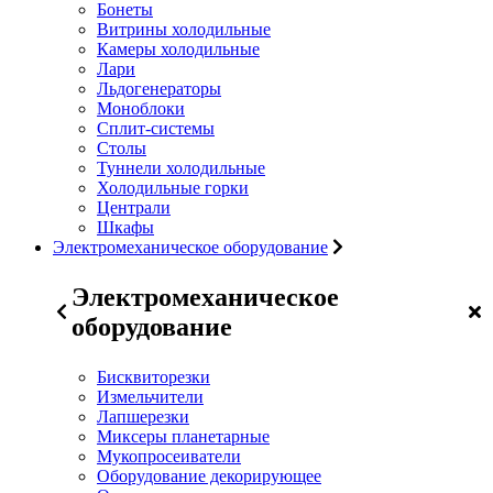
Бонеты
Витрины холодильные
Камеры холодильные
Лари
Льдогенераторы
Моноблоки
Сплит-системы
Столы
Туннели холодильные
Холодильные горки
Централи
Шкафы
Электромеханическое оборудование
Электромеханическое
оборудование
Бисквиторезки
Измельчители
Лапшерезки
Миксеры планетарные
Мукопросеиватели
Оборудование декорирующее