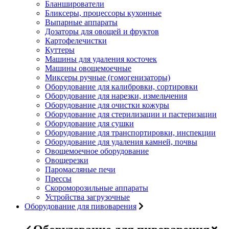
Бланширователи
Бликсеры, процессоры кухонные
Выпарные аппараты
Дозаторы для овощей и фруктов
Картофелечистки
Куттеры
Машины для удаления косточек
Машины овощемоечные
Миксеры ручные (гомогенизаторы)
Оборудование для калибровки, сортировки
Оборудование для нарезки, измельчения
Оборудование для очистки кожуры
Оборудование для стерилизации и пастеризации
Оборудование для сушки
Оборудование для транспортировки, инспекции
Оборудование для удаления камней, почвы
Овощемоечное оборудование
Овощерезки
Паромасляные печи
Прессы
Скороморозильные аппараты
Устройства загрузочные
Оборудование для пивоварения