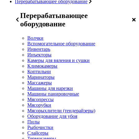
Перерабатывающее оборудование
Перерабатывающее
оборудование
Волчки
Вспомогательное оборудование
Инвентарь
Инъекторы
Камеры для вяления и сушки
Климокамеры
Коптильни
Маринаторы
Массажеры
Машины для нарезки
Машины панировочные
Мясопрессы
Мясорубки
Мясорыхлители (тендерайзеры)
Оборудование для убоя
Пилы
Рыбочистки
Слайсеры
Термокамеры