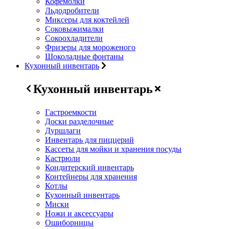
Кофемолки
Льдодробители
Миксеры для коктейлей
Соковыжималки
Сокоохладители
Фризеры для мороженого
Шоколадные фонтаны
Кухонный инвентарь
Кухонный инвентарь
Гастроемкости
Доски разделочные
Дуршлаги
Инвентарь для пиццерий
Кассеты для мойки и хранения посуды
Кастрюли
Кондитерский инвентарь
Контейнеры для хранения
Котлы
Кухонный инвентарь
Миски
Ножи и аксессуары
Ошиборницы