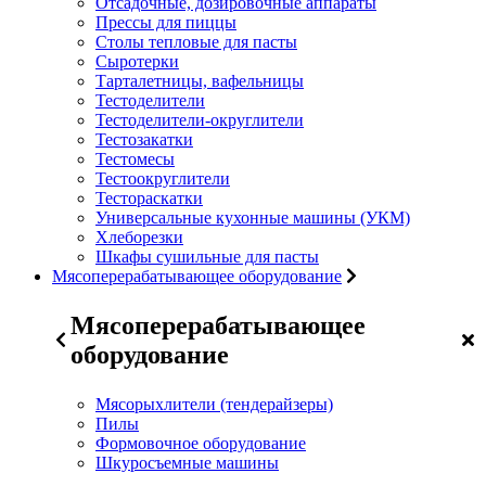
Отсадочные, дозировочные аппараты
Прессы для пиццы
Столы тепловые для пасты
Сыротерки
Тарталетницы, вафельницы
Тестоделители
Тестоделители-округлители
Тестозакатки
Тестомесы
Тестоокруглители
Тестораскатки
Универсальные кухонные машины (УКМ)
Хлеборезки
Шкафы сушильные для пасты
Мясоперерабатывающее оборудование
Мясоперерабатывающее
оборудование
Мясорыхлители (тендерайзеры)
Пилы
Формовочное оборудование
Шкуросъемные машины