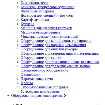
Бланширователи
Бликсеры, процессоры кухонные
Выпарные аппараты
Дозаторы для овощей и фруктов
Картофелечистки
Куттеры
Машины для удаления косточек
Машины овощемоечные
Миксеры ручные (гомогенизаторы)
Оборудование для калибровки, сортировки
Оборудование для нарезки, измельчения
Оборудование для очистки кожуры
Оборудование для стерилизации и пастеризации
Оборудование для сушки
Оборудование для транспортировки, инспекции
Оборудование для удаления камней, почвы
Овощемоечное оборудование
Овощерезки
Паромасляные печи
Прессы
Скороморозильные аппараты
Устройства загрузочные
Оборудование для пивоварения