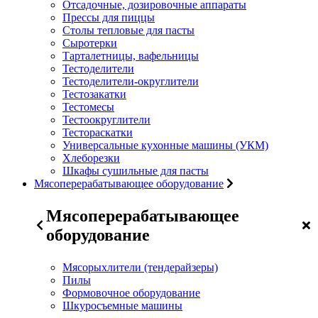
Отсадочные, дозировочные аппараты
Прессы для пиццы
Столы тепловые для пасты
Сыротерки
Тарталетницы, вафельницы
Тестоделители
Тестоделители-округлители
Тестозакатки
Тестомесы
Тестоокруглители
Тестораскатки
Универсальные кухонные машины (УКМ)
Хлеборезки
Шкафы сушильные для пасты
Мясоперерабатывающее оборудование
Мясоперерабатывающее
оборудование
Мясорыхлители (тендерайзеры)
Пилы
Формовочное оборудование
Шкуросъемные машины