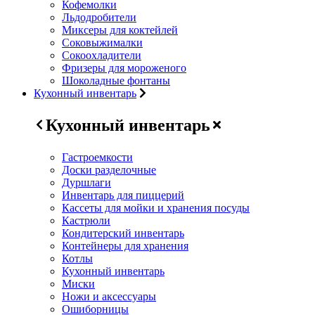
Кофемолки
Льдодробители
Миксеры для коктейлей
Соковыжималки
Сокоохладители
Фризеры для мороженого
Шоколадные фонтаны
Кухонный инвентарь
Кухонный инвентарь
Гастроемкости
Доски разделочные
Дуршлаги
Инвентарь для пиццерий
Кассеты для мойки и хранения посуды
Кастрюли
Кондитерский инвентарь
Контейнеры для хранения
Котлы
Кухонный инвентарь
Миски
Ножи и аксессуары
Ошиборницы