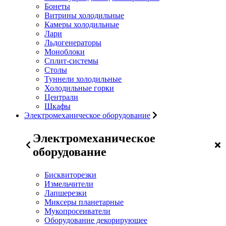
Бонеты
Витрины холодильные
Камеры холодильные
Лари
Льдогенераторы
Моноблоки
Сплит-системы
Столы
Туннели холодильные
Холодильные горки
Централи
Шкафы
Электромеханическое оборудование
Электромеханическое
оборудование
Бисквиторезки
Измельчители
Лапшерезки
Миксеры планетарные
Мукопросеиватели
Оборудование декорирующее