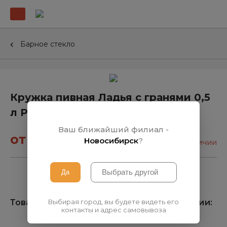
Барное стекло
Кружка пивная Ладья с гранями 0,5
л Россия (1144)
Ваш ближайший филиал -
от 38₽
Новосибирск
?
нет в наличии
Выбирая город, вы будете видеть его
Товара нет на складе, узнать о поступлении:
контакты и адрес самовывоза