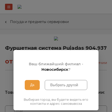
Посуда и предметы сервировки
Фуршетная система Pujadas 904.937
от 2 022₽
нет в наличии
Ваш ближайший филиал -
Новосибирск
?
Товара нет на складе, узнать о поступлении:
Выбирая город, вы будете видеть его
контакты и адрес самовывоза