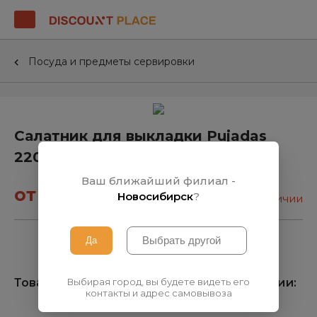
Посуда и предметы сервировки
Салатник для выкладки Pujadas
22022
Ваш ближайший филиал -
от 588₽
Новосибирск
?
нет в наличии
Выбирая город, вы будете видеть его
Товара нет на складе, узнать о поступлении:
контакты и адрес самовывоза