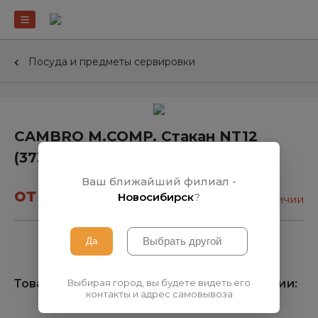
Посуда и предметы сервировки
CAMBRO M.COMP. Стакан NT12
(373мл)
Ваш ближайший филиал -
от 19₽
Новосибирск
?
нет в наличии
Выбирая город, вы будете видеть его
Товара нет на складе, узнать о поступлении:
контакты и адрес самовывоза