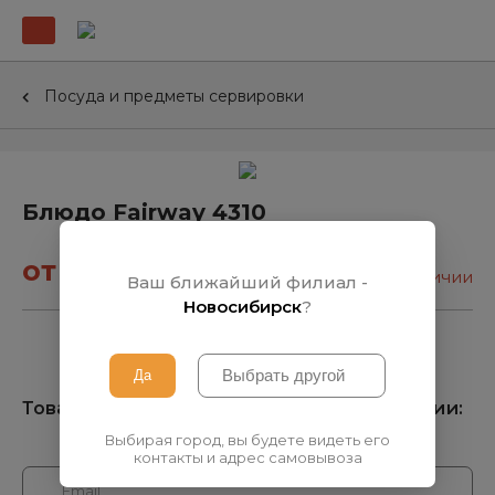
Посуда и предметы сервировки
Блюдо Fairway 4310
от 20₽
нет в наличии
Ваш ближайший филиал -
Новосибирск
?
Товара нет на складе, узнать о поступлении:
Выбирая город, вы будете видеть его
контакты и адрес самовывоза