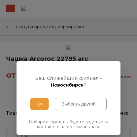
Посуда и предметы сервировки
Чашка Arcoroc 22795 arc
от 68₽
нет в наличии
Ваш ближайший филиал -
Новосибирск
?
Товара нет на складе, узнать о поступлении:
Выбирая город, вы будете видеть его
контакты и адрес самовывоза