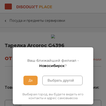
Посуда и предметы сервировки
Тарелка Arcoroc G4396
от 77₽
нет в наличии
Ваш ближайший филиал -
Новосибирск
?
Товара нет на складе, узнать о поступлении:
Выбирая город, вы будете видеть его
контакты и адрес самовывоза