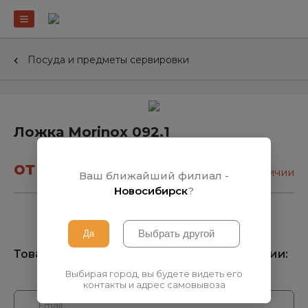
Посуда и предметы сервировки
Ложка Morinox 092.1
от 430₽
нет в наличии
Ваш ближайший филиал -
Новосибирск
?
Товара нет на складе, узнать о поступлении:
Выбирая город, вы будете видеть его
контакты и адрес самовывоза