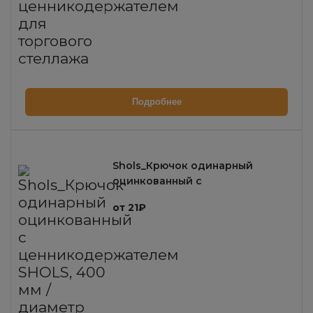
Подробнее
Shols_Крючок одинарный
оцинкованный с
ценникодержателем SHOLS,
от 21₽
400 мм / диаметр 4,8 мм / шаг
50 мм