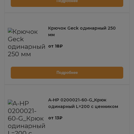
Подробнее
Крючок Geck одинарный 250
мм
от 18₽
Подробнее
A-HP 0200021-60-G_Крюк
одинарный L=200 с ценником
(пластиной) 70х40
от 13₽