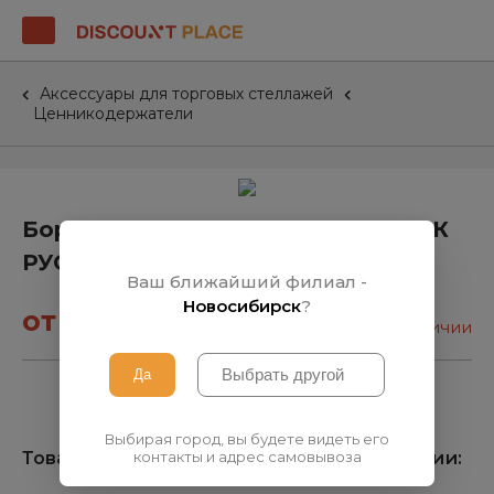
Аксессуары для торговых стеллажей
Ценникодержатели
Борт-ценник L=125 см (желтый) СК
РУСЬ
Ваш ближайший филиал -
Новосибирск
?
от 31₽
нет в наличии
Выбирая город, вы будете видеть его
Товара нет на складе, узнать о поступлении:
контакты и адрес самовывоза