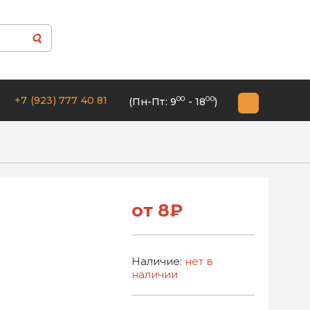
+7 (923) 777 40 81
00
00
(Пн-Пт: 9
- 18
)
от 8₽
Наличие:
нет в
наличии