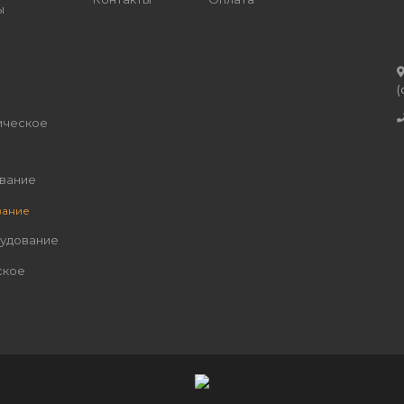
ы
(
ическое
вание
вание
рудование
ское