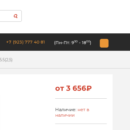
+7 (923) 777 40 81
00
00
(Пн-Пт: 9
- 18
)
5(2,5)
от 3 656₽
Наличие:
нет в
наличии