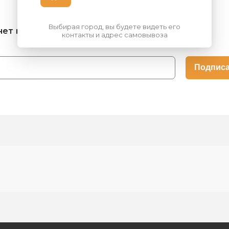
Выбирая город, вы будете видеть его
нет на складе, узнать о поступлении:
контакты и адрес самовывоза