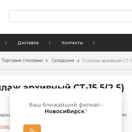
Доставка
Контакты
|
|
|
Торговые стеллажи
Складские
Стеллаж архивный СТ-15.
лаж архивный СТ-15.5(2,5)
Ваш ближайший филиал -
Новосибирск
?
архивный СТ-15.5(2,5), 1500х500х2500 мм, краш.металл
описание